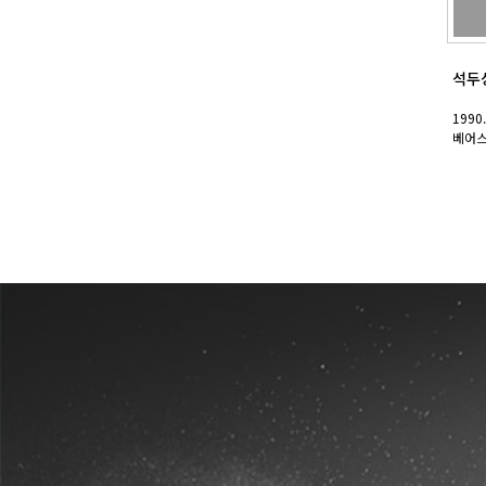
석두
1990.
베어스