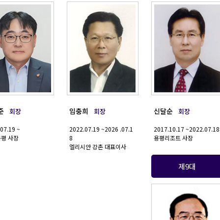
준
임충희
신달순
회장
회장
회장
07.19 ~
2022.07.19 ~2026 .07.1
2017.10.17 ~2022.07.18
평 사장
8
용평리조트 사장
엘리시안 강촌 대표이사
제9대