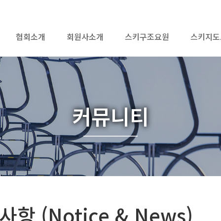
협회소개
회원사소개
스키구조요원
스키지도
커뮤니티
항 (Notice & News)