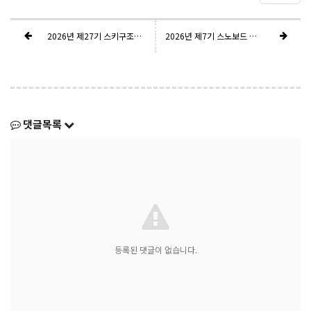
2026년 제27기 스키구조요원 자격시험 운영(안)
2026년 제7기 스노보드 지도요원(티칭2) 최종 결과
댓글목록
등록된 댓글이 없습니다.