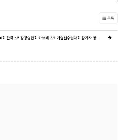
목록
2026년 제10회 한국스키장경영협회 카브배 스키기술선수권대회 참가자 명단(조구분)