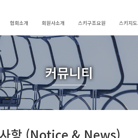
협회소개
회원사소개
스키구조요원
스키지도
커뮤니티
항 (Notice & News)