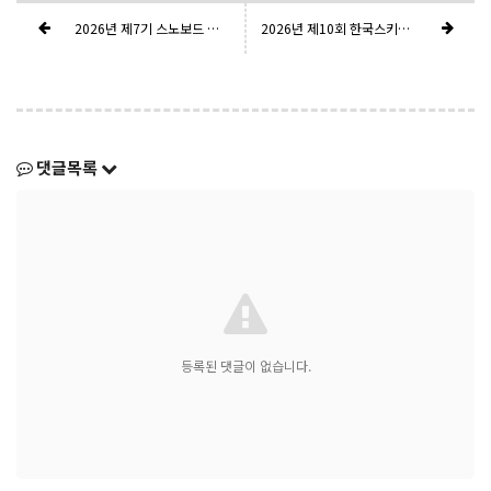
2026년 제7기 스노보드 지도요원(티칭 Ⅱ) 자격시험 운영(안)
2026년 제10회 한국스키장경영협회 카브배 스키기술선수권대회 참가자 명단(조구분)
댓글목록
등록된 댓글이 없습니다.