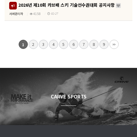
2026년 제10회 카브배 스키 기술선수권대회 공지사항
서버관리자
4158
02-27
2
3
4
5
6
7
8
9
1
CARVE SPORTS